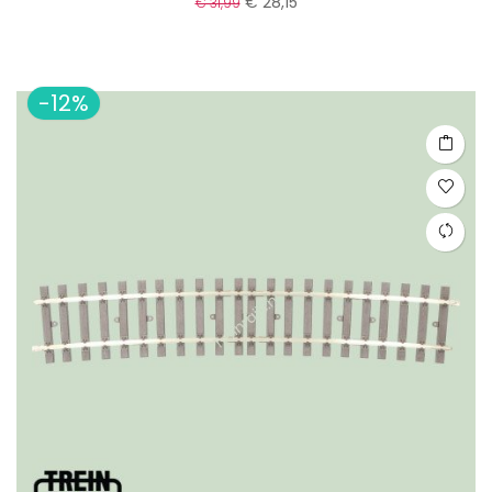
€ 28,15
€ 31,99
-12%