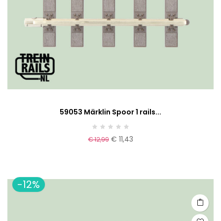
59053 Märklin Spoor 1 rails...
€ 11,43
€ 12,99
-12%