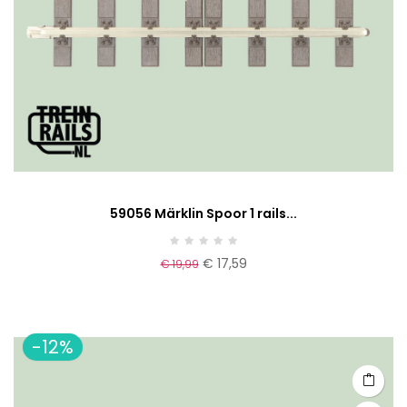
59056 Märklin Spoor 1 rails...
€ 17,59
€ 19,99
-12%