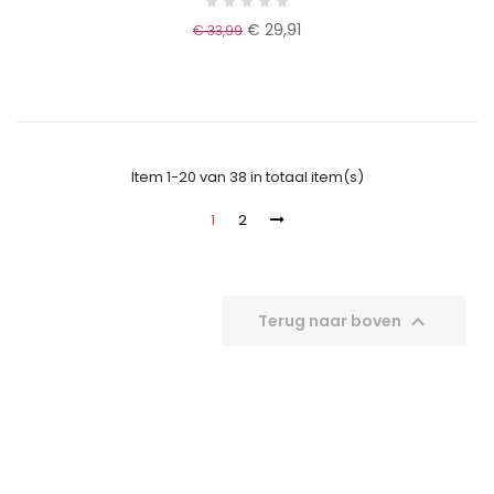
€ 29,91
€ 33,99
Item 1-20 van 38 in totaal item(s)
1
2

Terug naar boven