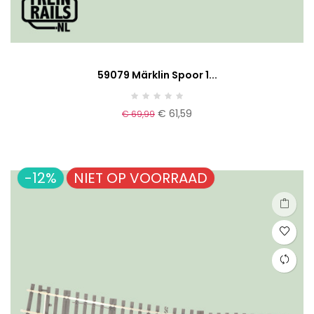
59079 Märklin Spoor 1...
€ 61,59
€ 69,99
-12%
NIET OP VOORRAAD