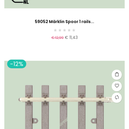
59052 Märklin Spoor 1 rails...
€ 11,43
€ 12,99
-12%