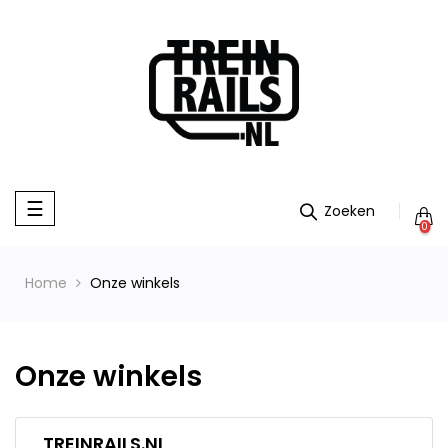
Toggle
☰
navigation
0
Home
Onze winkels
Onze winkels
TREINRAILS.NL