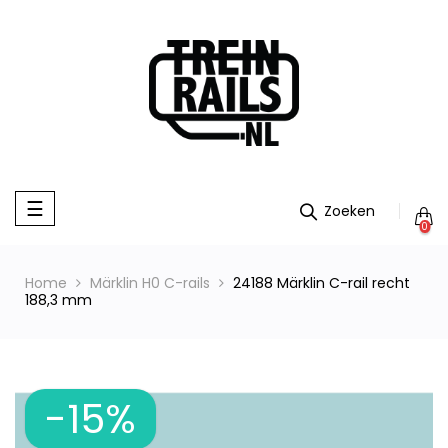
Toggle
☰
navigation
0
Home
Märklin H0 C-rails
24188 Märklin C-rail recht
188,3 mm
-15%