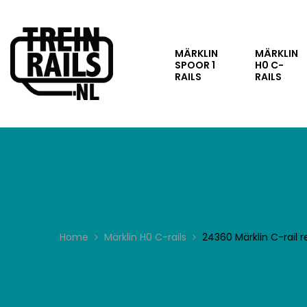
MÄRKLIN
MÄRKLIN
SPOOR 1
H0 C-
RAILS
RAILS
Home
Märklin H0 C-rails
24360 Märklin C-rail