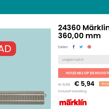
24360 Märklin
360,00 mm
AD
Delen
HOUD MIJ OP DE HOOGT
€ 5,94
€ 6,99
15% 
Inclusief belasting