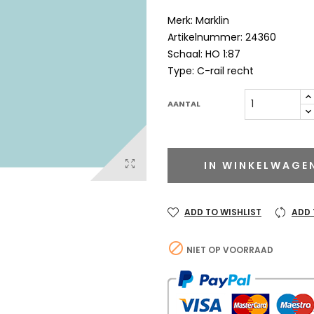
Merk: Marklin
Artikelnummer: 24360
Schaal: HO 1:87
Type: C-rail recht
AANTAL
IN WINKELWAGE
ADD TO WISHLIST
ADD

NIET OP VOORRAAD