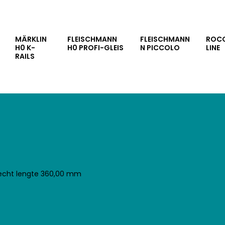
MÄRKLIN
FLEISCHMANN
FLEISCHMANN
ROC
H0 K-
H0 PROFI-GLEIS
N PICCOLO
LINE
RAILS
 recht lengte 360,00 mm