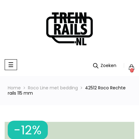
Toggle
☰
navigation
0
Home
Roco Line met bedding
42512 Roco Rechte
rails 115 mm
-12%