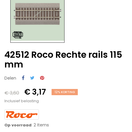
42512 Roco Rechte rails 115
mm
Delen
€ 3,17
€ 3,60
12% KORTING
Inclusief belasting
2 Items
Op voorraad
: