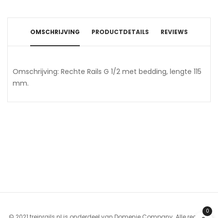
OMSCHRIJVING
PRODUCTDETAILS
REVIEWS
Omschrijving: Rechte Rails G 1/2 met bedding, lengte 115
mm.
0
© 2021 treinrails.nl is onderdeel van Domenie Company. Alle rechten