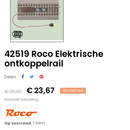
42519 Roco Elektrische
ontkoppelrail
Delen
€ 23,67
€ 26,90
12% KORTING
Inclusief belasting
1 Item
Op voorraad
: