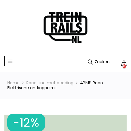
Toggle
☰
navigation
0
Home
Roco Line met bedding
42519 Roco
Elektrische ontkoppelrail
-12%