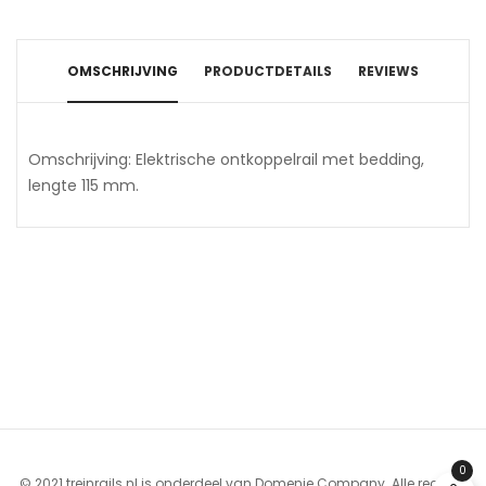
OMSCHRIJVING
PRODUCTDETAILS
REVIEWS
Omschrijving: Elektrische ontkoppelrail met bedding,
lengte 115 mm.
0
© 2021 treinrails.nl is onderdeel van Domenie Company. Alle rechten