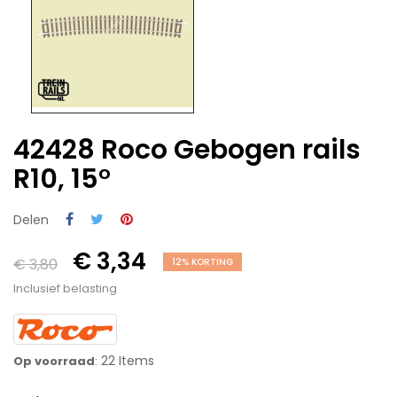
42428 Roco Gebogen rails
R10, 15°
Delen
€ 3,34
€ 3,80
12% KORTING
Inclusief belasting
22 Items
Op voorraad
: