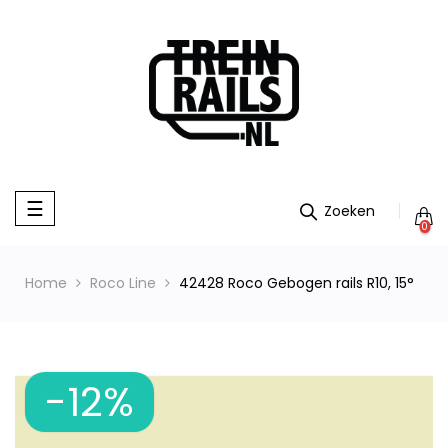
Toggle
☰
navigation
0
Home
Roco Line
42428 Roco Gebogen rails R10, 15°
-12%